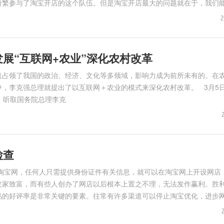
纷繁参与了淘宝开店的这个队伍。但是淘宝开店最大的问题就在于，我们
2
展“互联网+农业”深化农村改革
速占领了我国的政治、经济、文化等多领域，影响力成为前所未有的。在
，李克强总理就提出了以互联网＋农业的模式来深化农村改革。 3月5
，听取国务院总理李克
检查
淘宝网，任何人只需提供身份证件有关信息，就可以在淘宝网上开设网店
发家致富，而有些人创办了网店以后根本上置之不理，无法发作赢利。胜
品的好评率是非常关键的要素。往常有许多渠道可以停止淘宝优化，进步