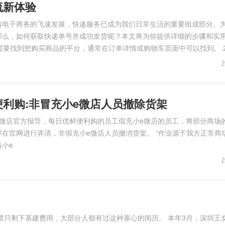
流新体验
着电子商务的飞速发展，快递服务已成为我们日常生活的重要组成部分。
那么，如何获取快递单号并成功发货呢？本文将为你提供详细的步骤和实
需要找到您购买商品的平台，通常在订单详情或购物车页面中可以找到。 2
2
利购:非冒充小e微店人员撤除货架
微店官方报导，每日优鲜便利购的员工假充小e微店的员工，将部分商场
，非假充小e微店人员撤消货架。 “作业源于我方正常商场拓展过
小e
2
费用，大部分人都有过这种塞心的阅历。 本年3月，深圳王女士在携