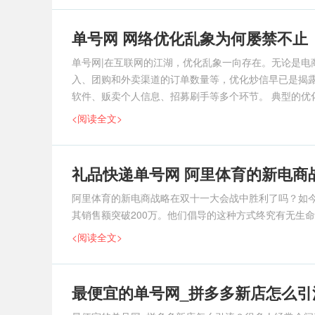
单号网 网络优化乱象为何屡禁不止
单号网|在互联网的江湖，优化乱象一向存在。无论是电
入、团购和外卖渠道的订单数量等，优化炒信早已是揭
软件、贩卖个人信息、招募刷手等多个环节。 典型的优
人数超越了&am
<阅读全文>
礼品快递单号网 阿里体育的新电商
阿里体育的新电商战略在双十一大会战中胜利了吗？如今，
其销售额突破200万。他们倡导的这种方式终究有无生命
<阅读全文>
最便宜的单号网_拼多多新店怎么引