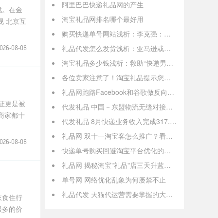
阿里巴巴快递礼品网的产生
战。在金
淘宝礼品网排名哪个最好用
 北京互
购买快递单号网站浅析：李克强：发展“互联网+农业”深化农村改革
礼品代发怎么发货浅析：亚马逊或停售谷歌Nest智能家居产品
026-08-08
淘宝礼品多少钱浅析：救助“快递男孩” 制度应跑在舆论前面
各位卖家注意了！淘宝礼品提示您要警惕这九大交易规则的变化
礼品网跑路Facebook和谷歌做反向宣传：100年对抗极端主义内容
证更是被
代发礼品 中国－东盟物流无缝对接有待提升
商家都十
代发礼品 8月快递业务收入完成317.6亿 同比增长43.6%
礼品网 双十一淘宝客怎么推广？看独家秘方
026-08-08
快递单号购买回避淘宝平台优化的检查
礼品网 揭秘淘宝"礼品"店三天升蓝钻 刷手年入百万真的假的？
单号网 网络优化乱象为何屡禁不止
礼品代发 天猫代运营需要掌握的大数据
衣食住行
很多的价