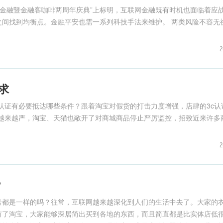
未来金融暨金融客咖啡两周年庆典”上标明，互联网金融既有时机也面临着应
间找到均衡点。金融平安也需一系列科技手法来维护。 两类风险不容无视
2
求
C认证有必要抵达哪些条件？跟着淘宝对假货的打击力度增强，店肆的3c认
管越来越严，淘宝、天猫也敞开了对商城商品停止严厉监控，招致近来许多
2
？
号都是一样的吗？往常，互联网越来越深化到人们的生活中去了。大家的
有了淘宝，大家能够深居简出买到各地的东西，而且简直都是比实体店低