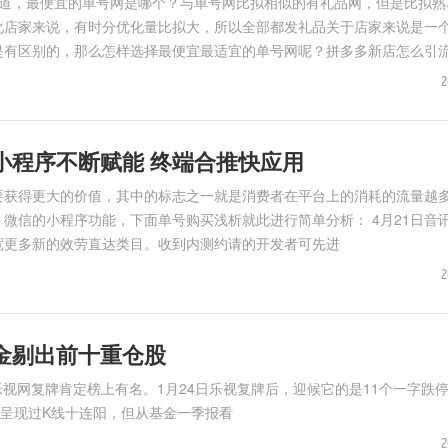
问道，最便宜的单号网是哪个？与单号网比拟相似的有礼品网，但是比拟熟
化店家来说，有时分优化量比拟大，所以全部都发礼品关于店家来说是一
有区别的，那么怎样选择最便宜最适宜的单号网呢？拼多多新店怎么引流？ 
2
小程序不断赋能 终端合推快应用
要获得更大的价值，其中的标志之一就是消费者在平台上的消耗的流量越
程序功能，下面单号购买浅析就此进行简单分析： 4月21日音讯，微信
宽更多新的效劳直达类目。收到内测约请的开发者可先进
2
金剔出前十重仓股
视网复牌肯定榜上有名。1月24日乐视复牌后，迎候它的是11个一字跌停
也呈现过K线十连阳，但从基金一季报看
2