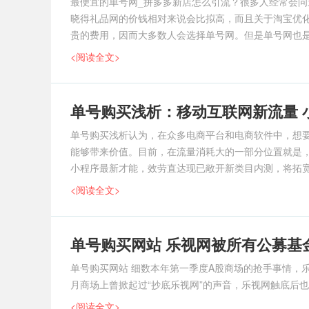
最便宜的单号网_拼多多新店怎么引流？很多人经常会
晓得礼品网的价钱相对来说会比拟高，而且关于淘宝优
贵的费用，因而大多数人会选择单号网。但是单号网也是
范围较大的
<阅读全文>
单号购买浅析：移动互联网新流量 
单号购买浅析认为，在众多电商平台和电商软件中，想
能够带来价值。目前，在流量消耗大的一部分位置就是，微信的小
小程序最新才能，效劳直达现已敞开新类目内测，将拓
<阅读全文>
单号购买网站 乐视网被所有公募基
单号购买网站 细数本年第一季度A股商场的抢手事情，乐
月商场上曾掀起过“抄底乐视网”的声音，乐视网触底后
<阅读全文>