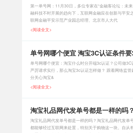
第一单号网：11月30日，多位专家在“金融客论坛：
融科技不时开展的趋向下，互联网金融应在创新与平安之
联网金融平安示范产业园总经理、北京市人大代
<阅读全文>
单号网哪个便宜 淘宝3C认证条件要
单号网哪个便宜：淘宝什么时分开端3c认证？公司做3
严厉请求实行，那么淘宝3c认证怎样做？ 跟着网络监
分关心淘宝&
<阅读全文>
淘宝礼品网代发单号都是一样的吗
淘宝礼品网代发单号都是一样的吗？淘宝礼品网代发单
都能够经过互联网来处置，特别关于购物这一块。自从