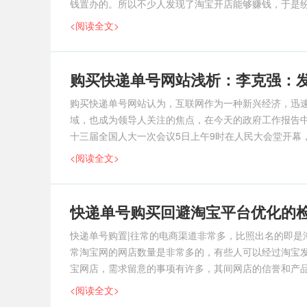
钱置办的。所以不少人发现了淘宝开店能够赚钱，于是
吸收来顾客前来置办我们的商品。网上一样商
<阅读全文>
购买快递单号网站浅析：李克强：发
购买快递单号网站认为，互联网作为一种新兴经济，迅
域，也成为领导人关注的焦点，在今天的政府工作报告中
十三届全国人大一次会议5日上午9时在人民大会堂开幕
<阅读全文>
快递单号购买回避淘宝平台优化的
快递单号购置|往常的电商渠道非常多，比照出名的即是
常淘宝网的网店数量是非常多的，有些人可以经过淘宝
宝网店，需求留意的事项有许多，其间网店的信誉和产
誉，可是优化很有可能
<阅读全文>