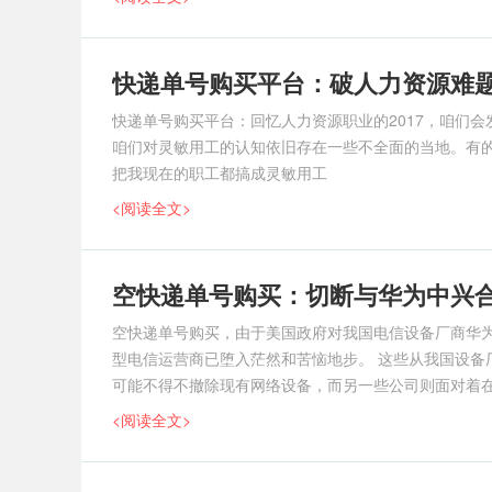
快递单号购买平台：破人力资源难
快递单号购买平台：回忆人力资源职业的2017，咱们
咱们对灵敏用工的认知依旧存在一些不全面的当地。有
把我现在的职工都搞成灵敏用工
<阅读全文>
空快递单号购买：切断与华为中兴合
空快递单号购买，由于美国政府对我国电信设备厂商华
型电信运营商已堕入茫然和苦恼地步。 这些从我国设备厂商购买网络设备和手机的电信运营商，可能会遭受供给链中止的状况，有些公司
可能不得不撤除现有网络设备，而另一些公司则面对着在售
街日报的报导称，
<阅读全文>