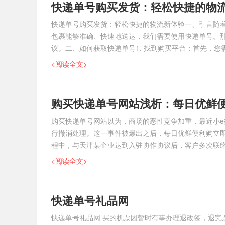
快递单号购买发货：轻松快捷的物
快递单号购买发货：轻松快捷的物流新体验一、引言随
包裹能够准确、快速地送达，我们需要使用快递单号。
议。二、如何获取快递单号1. 找到购买平台：首先，您
单状态：在订单列表中，找到您要查
<阅读全文>
购买快递单号网站浅析：每日优鲜便
购买快递单号网站以为，商场的恶性竞争加重，最近小e
行撤消处理。这一事件被爆出之后，每日优鲜便利购立即在官网进行弄清
程中，与天津某企业达到入驻协作协议后，客户多次联络
<阅读全文>
快递单号礼品网
快递单号礼品网 买的机票因暂时有事办理退改签，退完票只剩下基建